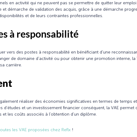
ls en activité qui ne peuvent pas se permettre de quitter leur emploi p
lle et démarche de validation des acquis, grâce à une démarche progres
isponibilités et de leurs contraintes professionnelles.
es à responsabilité
oluer vers des postes à responsabilité en bénéficiant d’une reconnaiss
er de domaine d’activité ou pour obtenir une promotion interne, la 
 sa carrière.
gent
également réaliser des économies significatives en termes de temps e
es d’études et un investissement financier conséquent, la VAE permet d’
s et les coûts associés à l’obtention d’un diplôme.
toutes les VAE proposées chez Reflx
!