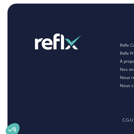
Découvr
Reflx C
Reflx P
À propo
Nos en
Nous re
Nous c
C.G.U