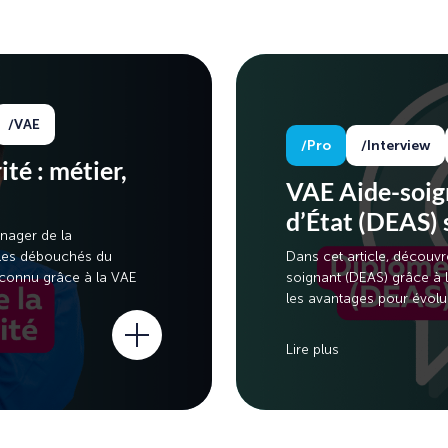
VAE
Pro
Interview
té : métier,
VAE Aide-soign
d’État (DEAS) 
anager de la
 les débouchés du
Dans cet article, découv
econnu grâce à la VAE
soignant (DEAS) grâce à l
les avantages pour évolue
Lire plus