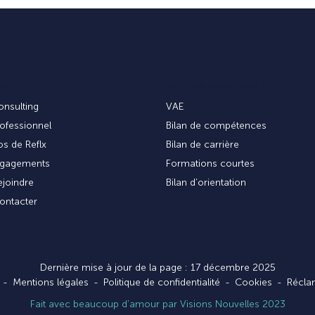
ez Reflx :
Les types de parcours :
onsulting
VAE
rofessionnel
Bilan de compétences
s de Reflx
Bilan de carrière
gagements
Formations courtes
joindre
Bilan d’orientation
ontacter
Dernière mise à jour de la page : 17 décembre 2025
Mentions légales
Politique de confidentialité
Cookies
Récla
Fait avec beaucoup d’amour par Visions Nouvelles 2023