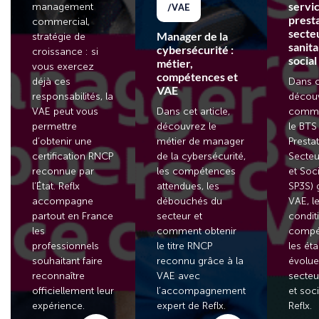
servic
management
VAE
prest
commercial,
secte
Manager de la
stratégie de
sanita
cybersécurité :
croissance : si
social
métier,
vous exercez
compétences et
déjà ces
Dans ce
VAE
responsabilités, la
décou
VAE peut vous
Dans cet article,
comme
permettre
découvrez le
le BTS
d’obtenir une
métier de manager
Presta
certification RNCP
de la cybersécurité,
Secteu
reconnue par
les compétences
et Soc
l’État. Reflx
attendues, les
SP3S) 
accompagne
débouchés du
VAE, l
partout en France
secteur et
conditi
les
comment obtenir
compé
professionnels
le titre RNCP
les ét
souhaitant faire
reconnu grâce à la
évolue
reconnaître
VAE avec
secteu
officiellement leur
l’accompagnement
et soc
expérience.
expert de Reflx.
Reflx.