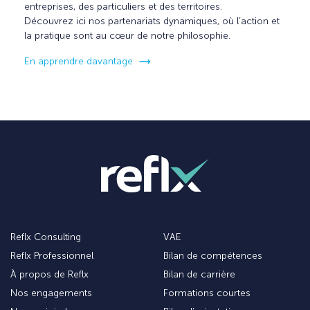
entreprises, des particuliers et des territoires.
Découvrez ici nos partenariats dynamiques, où l’action et
la pratique sont au cœur de notre philosophie.
En apprendre davantage
Découvrez Reflx :
Les types de parcours :
Reflx Consulting
VAE
Reflx Professionnel
Bilan de compétences
À propos de Reflx
Bilan de carrière
Nos engagements
Formations courtes