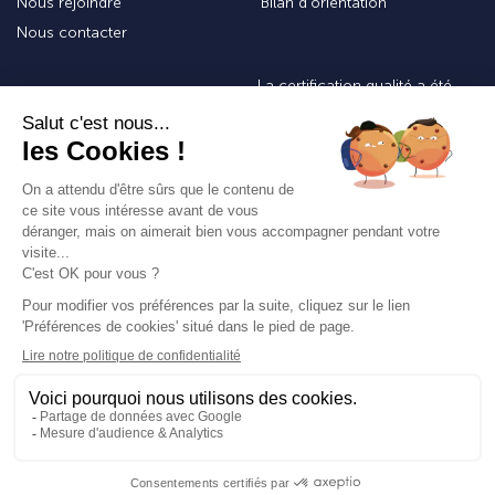
Nous rejoindre
Bilan d’orientation
Nous contacter
La certification qualité a été
délivrée au titre des
catégories d’actions :
actions de formation,
validation des acquis de
l’expérience et bilan de
compétences.
Dernière mise à jour de la page : 27 février 2024
C.G.U
Mentions légales
Politique de confidentialité
Cookies
Réclamation
Fait avec beaucoup d’amour par Visions Nouvelles 2023
Testez-vous gratuitement !