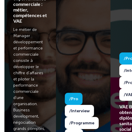
commerciale :
métier,
compétences et
VAE
Le métier de
Manager
développement
et performance
commerciale
Pr
consiste à
développer le
Int
chiffre d’affaires
et piloter la
Pr
performance
commerciale
VA
d’une
Pro
organisation.
VAE B
Business
Interview
obteni
development,
diplô
négociation
Programme
sanita
grands comptes,
socia