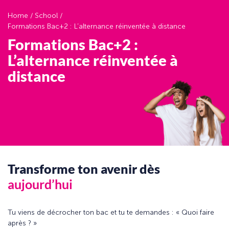
Home
/
School
/
Formations Bac+2 : L’alternance réinventée à distance
Formations Bac+2 :
L’alternance réinventée à
distance
Transforme ton avenir dès
aujourd’hui
Tu viens de décrocher ton bac et tu te demandes : « Quoi faire
après ? »