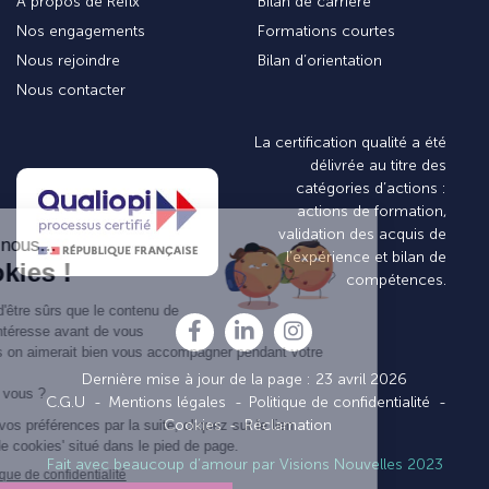
À propos de Reflx
Bilan de carrière
Nos engagements
Formations courtes
Nous rejoindre
Bilan d’orientation
Nous contacter
La certification qualité a été
délivrée au titre des
catégories d’actions :
actions de formation,
validation des acquis de
l’expérience et bilan de
compétences.
Dernière mise à jour de la page : 23 avril 2026
C.G.U
Mentions légales
Politique de confidentialité
Cookies
Réclamation
Fait avec beaucoup d’amour par Visions Nouvelles 2023