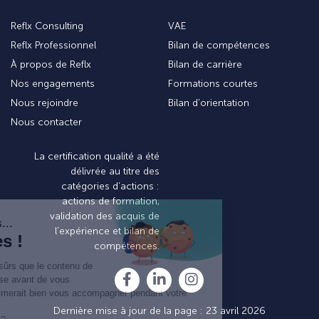
Découvrez Reflx :
Les types de parcours :
Reflx Consulting
VAE
Reflx Professionnel
Bilan de compétences
À propos de Reflx
Bilan de carrière
Nos engagements
Formations courtes
Nous rejoindre
Bilan d’orientation
Nous contacter
La certification qualité a été
délivrée au titre des
catégories d’actions :
actions de formation,
validation des acquis de
l’expérience et bilan de
compétences.
Dernière mise à jour de la page : 23 avril 2026