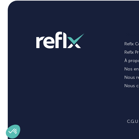
Découvr
Reflx C
Reflx P
À propo
Nos en
Nous re
Nous c
C.G.U