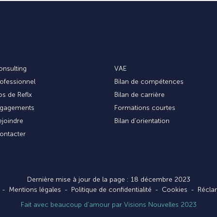
ez Reflx :
Les types de parcours :
onsulting
VAE
rofessionnel
Bilan de compétences
s de Reflx
Bilan de carrière
gagements
Formations courtes
joindre
Bilan d’orientation
ontacter
Dernière mise à jour de la page : 18 décembre 2023
Mentions légales
Politique de confidentialité
Cookies
Récla
Fait avec beaucoup d’amour par Visions Nouvelles 2023