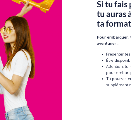
Si tu fais
tu auras à
ta forma
Pour embarquer, t
aventurier :
Présenter te
Être disponibl
Attention, t
pour embarq
Tu pourras e
supplément n