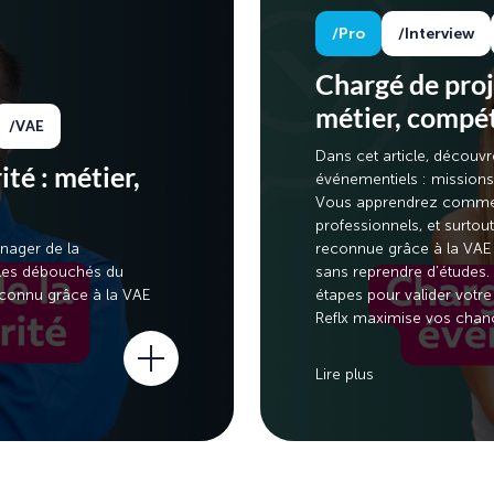
Pro
Interview
Chargé de proj
métier, compé
VAE
Dans cet article, découvr
té : métier,
événementiels : missions
Vous apprendrez comment
professionnels, et surtou
anager de la
reconnue grâce à la VAE (
 les débouchés du
sans reprendre d’études.
econnu grâce à la VAE
étapes pour valider votr
Reflx
maximise vos chance
Lire plus