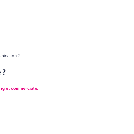
nication ?
 ?
ng et commerciale.